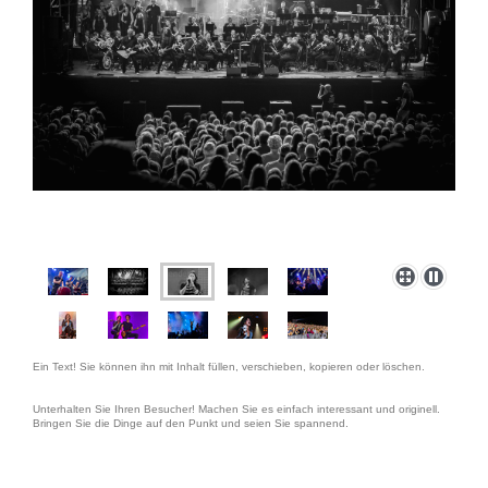
Ein Text! Sie können ihn mit Inhalt füllen, verschieben, kopieren oder löschen.
Unterhalten Sie Ihren Besucher! Machen Sie es einfach interessant und originell.
Bringen Sie die Dinge auf den Punkt und seien Sie spannend.